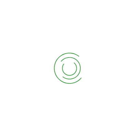
hermosas
ayudarte a crear
plantas! En
el jardín de tus
Viveros
sueños.
Alcossebre
Contamos con un
contamos con
equipo de
una amplia
profesionales
variedad de
apasionados y
plantas de alta
cualificados que
calidad que
te asesorarán y
transformarán
ayudarán en
cualquier
todo lo que
espacio en un
necesites.
oasis de
Ver Más
serenidad y
frescura.