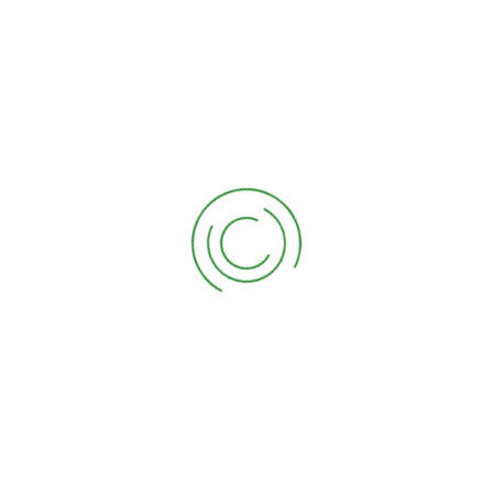
consentimiento en la parte inferior de la página.
8. Activación/desactivación y borrado de
cookies
Puedes utilizar tu navegador de Internet para eliminar las cookies de
forma automática o manual. También puedes especificar que ciertas
cookies no pueden ser colocadas. Otra opción es cambiar los ajustes
de tu navegador de Internet para que recibas un mensaje cada vez
que se coloca una cookie. Para obtener más información sobre estas
opciones, consulta las instrucciones de la sección «Ayuda» de tu
navegador.
Ten en cuenta que nuestra web puede no funcionar correctamente si
todas las cookies están desactivadas. Si borras las cookies de tu
navegador, se volverán a colocar después de tu consentimiento